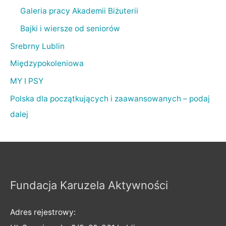
Galeria pracy Akademii Biżuterii
Bajki i wiersze od seniorów
Srebrny Lublin
Międzypokoleniowa
MY I PSY
Polska dla początkujących i zaawansowanych – podaj
dalej
Fundacja Karuzela Aktywności
Adres rejestrowy: