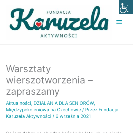
Przejdź
Głó
do
men
treści
Warsztaty
wierszotworzenia –
zapraszamy
Aktualności
,
DZIAŁANIA DLA SENIORÓW
,
Międzypokoleniowa na Czechowie
/ Przez
Fundacja
Karuzela Aktywności
/
6 września 2021