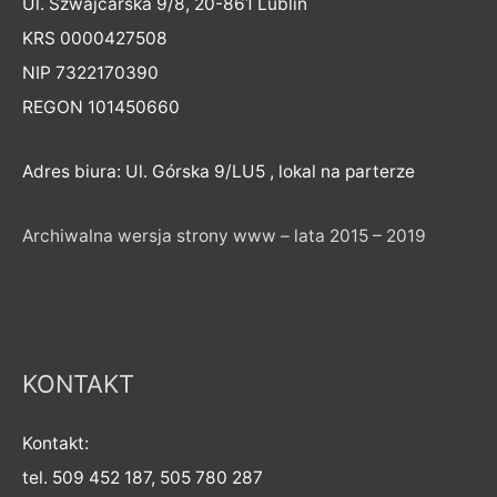
Ul. Szwajcarska 9/8, 20-861 Lublin
KRS 0000427508
NIP 7322170390
REGON 101450660
Adres biura: Ul. Górska 9/LU5 , lokal na parterze
Archiwalna wersja strony www – lata 2015 – 2019
KONTAKT
Kontakt:
tel. 509 452 187, 505 780 287