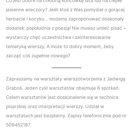
Co jest dobre na chłodną końcówkę lata lub na ciepłe
jesienne wieczory? Jeśli ktoś z Was pomyślał o gorącej
herbacie i kocyku… możemy zaproponować doskonały
dodatek: popołudnia z poezją! Nie musisz umieć pisać –
wystarczy chęć uczestnictwa i zainteresowanie
tematyką wierszy. A może to dobry moment, żeby
zacząć coś zupełnie nowego?
Zapraszamy na warsztaty wierszotworzenia z Jadwigą
Graboś. Jeden cykl warsztatów obejmuje 6 spotkań.
Celem warsztatów jest doskonalenie się w technice
pisarskiej oraz interpretacji wierszy. Udział w
warsztatach jest bezpłatny. Zapisy telefonicznie pod nr
509452187.