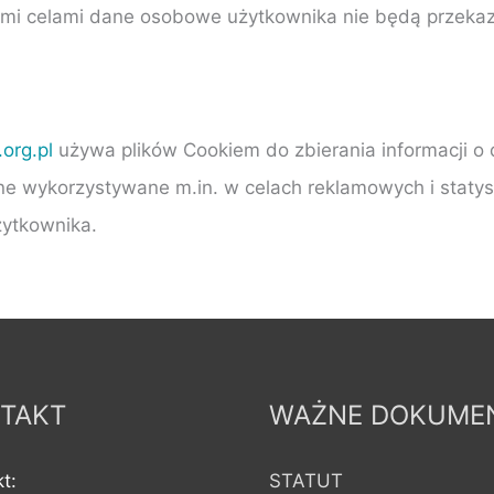
a tymi celami dane osobowe użytkownika nie będą prze
org.pl
używa plików Cookiem do zbierania informacji o 
one wykorzystywane m.in. w celach reklamowych i staty
żytkownika.
TAKT
WAŻNE DOKUME
t:
STATUT