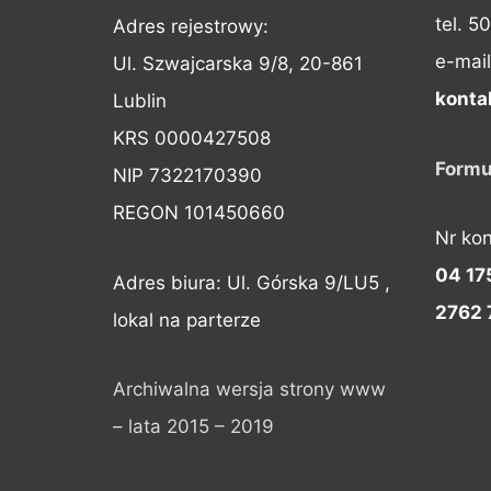
tel. 5
Adres rejestrowy:
e-mail
Ul. Szwajcarska 9/8, 20-861
konta
Lublin
KRS 0000427508
Formu
NIP 7322170390
REGON 101450660
Nr ko
04 17
Adres biura: Ul. Górska 9/LU5 ,
2762 
lokal na parterze
Archiwalna wersja strony www
– lata 2015 – 2019