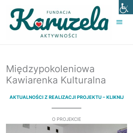
Przejdź
Głó
do
men
treści
Międzypokoleniowa
Kawiarenka Kulturalna
AKTUALNOŚCI Z REALIZACJI PROJEKTU – KLIKNIJ
O PROJEKCIE