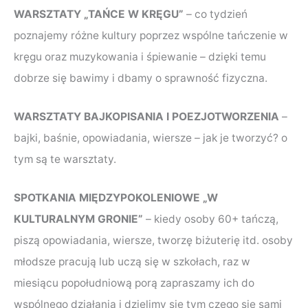
WARSZTATY „TAŃCE W KRĘGU”
– co tydzień
poznajemy różne kultury poprzez wspólne tańczenie w
kręgu oraz muzykowania i śpiewanie – dzięki temu
dobrze się bawimy i dbamy o sprawność fizyczna.
WARSZTATY BAJKOPISANIA I POEZJOTWORZENIA
–
bajki, baśnie, opowiadania, wiersze – jak je tworzyć? o
tym są te warsztaty.
SPOTKANIA MIĘDZYPOKOLENIOWE „W
KULTURALNYM GRONIE”
– kiedy osoby 60+ tańczą,
piszą opowiadania, wiersze, tworzę biżuterię itd. osoby
młodsze pracują lub uczą się w szkołach, raz w
miesiącu popołudniową porą zapraszamy ich do
wspólnego działania i dzielimy się tym czego się sami