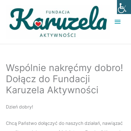
Przejdź
Głó
do
men
treści
Facebook
Instagram
Wspólnie nakręćmy dobro!
Dołącz do Fundacji
Karuzela Aktywności
Dzień dobry!
Chcą Państwo dołączyć do naszych działań, nawiązać