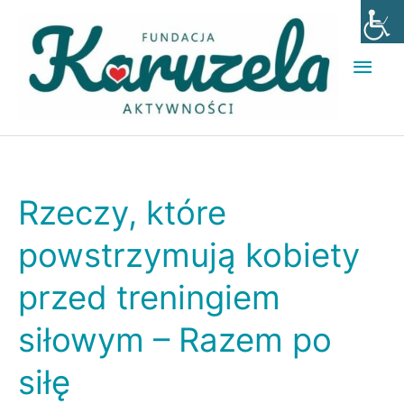
Przejdź
Głó
do
men
treści
Rzeczy, które
Rzeczy,
które
powstrzymują kobiety
powstrzymują
przed treningiem
kobiety
przed
siłowym – Razem po
treningiem
siłę
siłowym
–