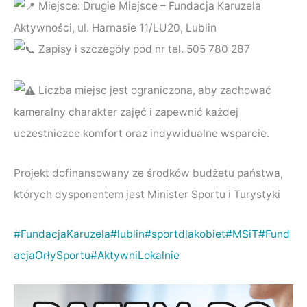
Miejsce: Drugie Miejsce – Fundacja Karuzela
Aktywności, ul. Harnasie 11/LU20, Lublin
Zapisy i szczegóły pod nr tel. 505 780 287
Liczba miejsc jest ograniczona, aby zachować
kameralny charakter zajęć i zapewnić każdej
uczestniczce komfort oraz indywidualne wsparcie.
Projekt dofinansowany ze środków budżetu państwa,
których dysponentem jest Minister Sportu i Turystyki
#FundacjaKaruzela
#lublin
#sportdlakobiet
#MSiT
#Fund
acjaOrłySportu
#AktywniLokalnie