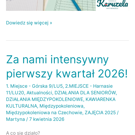
Dowiedz się więcej »
Za nami intensywny
Za
nami
pierwszy kwartał 2026!
intensywny
pierwszy
1. Miejsce - Górska 9/LU5
,
2.MIEJSCE - Harnasie
11/LU20
,
Aktualności
,
DZIAŁANIA DLA SENIORÓW
,
kwartał
DZIAŁANIA MIĘDZYPOKOLENIOWE
,
KAWIARENKA
2026!
KULTURALNA
,
Międzypokoleniowa
,
Międzypokoleniowa na Czechowie
,
ZAJĘCIA 2025
/
Martyna
/
7 kwietnia 2026
A co się działo?