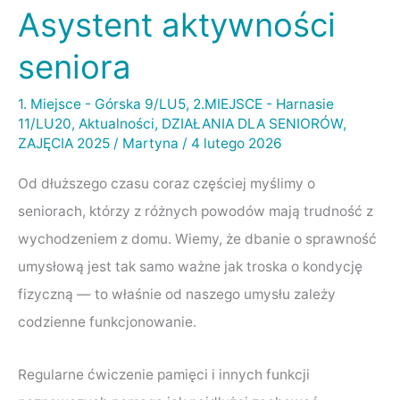
Asystent aktywności
Asystent
aktywności
seniora
seniora
1. Miejsce - Górska 9/LU5
,
2.MIEJSCE - Harnasie
11/LU20
,
Aktualności
,
DZIAŁANIA DLA SENIORÓW
,
ZAJĘCIA 2025
/
Martyna
/
4 lutego 2026
Od dłuższego czasu coraz częściej myślimy o
seniorach, którzy z różnych powodów mają trudność z
wychodzeniem z domu. Wiemy, że dbanie o sprawność
umysłową jest tak samo ważne jak troska o kondycję
fizyczną — to właśnie od naszego umysłu zależy
codzienne funkcjonowanie.
Regularne ćwiczenie pamięci i innych funkcji