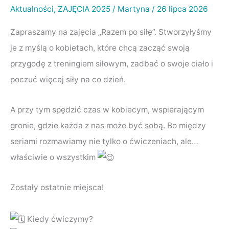
Aktualności
,
ZAJĘCIA 2025
/
Martyna
/
26 lipca 2026
Razem
po
Zapraszamy na zajęcia „Razem po siłę”. Stworzyłyśmy
siłę
je z myślą o kobietach, które chcą zacząć swoją
przygodę z treningiem siłowym, zadbać o swoje ciało i
poczuć więcej siły na co dzień.
A przy tym spędzić czas w kobiecym, wspierającym
gronie, gdzie każda z nas może być sobą. Bo między
seriami rozmawiamy nie tylko o ćwiczeniach, ale…
właściwie o wszystkim
Zostały ostatnie miejsca!
Kiedy ćwiczymy?