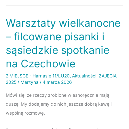
Warsztaty wielkanocne
Warsztaty
wielkanocne
– filcowane pisanki i
–
sąsiedzkie spotkanie
filcowane
pisanki
na Czechowie
i
sąsiedzkie
2.MIEJSCE - Harnasie 11/LU20
,
Aktualności
,
ZAJĘCIA
2025
/
Martyna
/
4 marca 2026
spotkanie
na
Mówi się, że rzeczy zrobione własnoręcznie mają
Czechowie
duszę. My dodajemy do nich jeszcze dobrą kawę i
wspólną rozmowę.