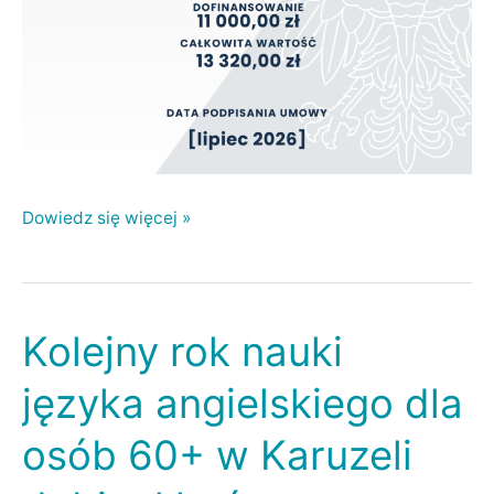
Dowiedz się więcej »
Kolejny rok nauki
Kolejny
rok
języka angielskiego dla
nauki
osób 60+ w Karuzeli
języka
angielskiego