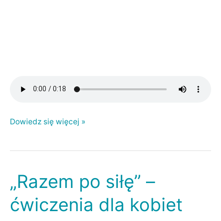
Dowiedz się więcej »
„Razem po siłę” –
„Razem
po
ćwiczenia dla kobiet
siłę”