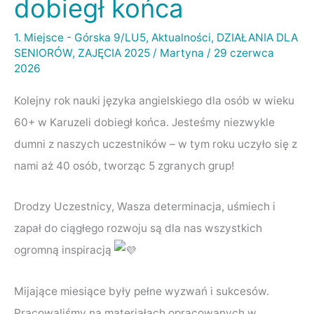
dobiegł końca
dla
osób
1. Miejsce - Górska 9/LU5
,
Aktualności
,
DZIAŁANIA DLA
SENIORÓW
,
ZAJĘCIA 2025
/
Martyna
/
29 czerwca
60+
2026
w
Karuzeli
Kolejny rok nauki języka angielskiego dla osób w wieku
dobiegł
60+ w Karuzeli dobiegł końca. Jesteśmy niezwykle
końca
dumni z naszych uczestników – w tym roku uczyło się z
nami aż 40 osób, tworząc 5 zgranych grup!
Drodzy Uczestnicy, Wasza determinacja, uśmiech i
zapał do ciągłego rozwoju są dla nas wszystkich
ogromną inspiracją
Mijające miesiące były pełne wyzwań i sukcesów.
Pracowaliśmy na materiałach opracowanych w