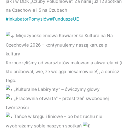
jak i w DDK „Czuby Południowe”. Za nami już 12 spotkań
na Czechowie i 5 na Czubach
#InkubatorPomysłów
#FunduszeUE
Międzypokoleniowa Kawiarenka Kulturalna Na
Czechowie 2026 – kontynuujemy naszą karuzelę
kultury
Rozpoczęliśmy od warsztatów malowania akwarelami (i
kto próbował, wie, że wciąga niesamowicie!), a oprócz
tego:
„Kulturalne Labirynty” – ćwiczymy głowy
„Pracownia otwarta” – przestrzeń swobodnej
twórczości
Tańce w kręgu i liniowe – bo bez ruchu nie
wyobrażamy sobie naszych spotkań