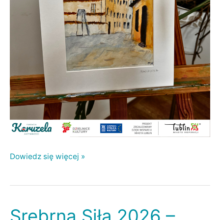
Dowiedz się więcej »
Srebrna Siła 2026 –
Srebrna