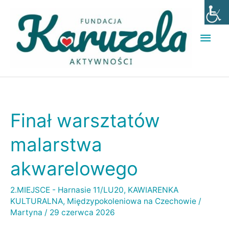
Przejdź
Głó
do
men
treści
Finał warsztatów
Finał
warsztatów
malarstwa
malarstwa
akwarelowego
akwarelowego
2.MIEJSCE - Harnasie 11/LU20
,
KAWIARENKA
KULTURALNA
,
Międzypokoleniowa na Czechowie
/
Martyna
/
29 czerwca 2026