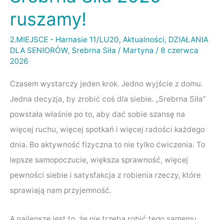
Siła
ruszamy!
2026
–
2.MIEJSCE - Harnasie 11/LU20
,
Aktualności
,
DZIAŁANIA
DLA SENIORÓW
,
Srebrna Siła
/
Martyna
/
8 czerwca
ruszamy!
2026
Czasem wystarczy jeden krok. Jedno wyjście z domu.
Jedna decyzja, by zrobić coś dla siebie. „Srebrna Siła”
powstała właśnie po to, aby dać sobie szansę na
więcej ruchu, więcej spotkań i więcej radości każdego
dnia. Bo aktywność fizyczna to nie tylko ćwiczenia. To
lepsze samopoczucie, większa sprawność, więcej
pewności siebie i satysfakcja z robienia rzeczy, które
sprawiają nam przyjemność.
A najlepsze jest to, że nie trzeba robić tego samemu.