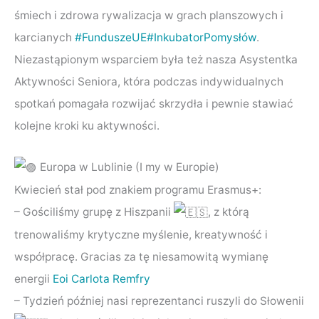
śmiech i zdrowa rywalizacja w grach planszowych i
karcianych
#FunduszeUE
#InkubatorPomysłów
.
Niezastąpionym wsparciem była też nasza Asystentka
Aktywności Seniora, która podczas indywidualnych
spotkań pomagała rozwijać skrzydła i pewnie stawiać
kolejne kroki ku aktywności.
Europa w Lublinie (I my w Europie)
Kwiecień stał pod znakiem programu Erasmus+:
– Gościliśmy grupę z Hiszpanii
, z którą
trenowaliśmy krytyczne myślenie, kreatywność i
współpracę. Gracias za tę niesamowitą wymianę
energii
Eoi Carlota Remfry
– Tydzień później nasi reprezentanci ruszyli do Słowenii