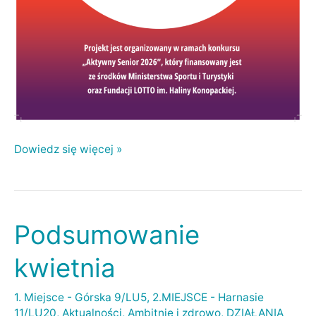
Dowiedz się więcej »
Podsumowanie
Podsumowanie
kwietnia
kwietnia
1. Miejsce - Górska 9/LU5
,
2.MIEJSCE - Harnasie
11/LU20
,
Aktualności
,
Ambitnie i zdrowo
,
DZIAŁANIA