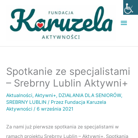
Przejdź
Głó
do
men
treści
Spotkanie ze specjalistami
– Srebrny Lublin Aktywni+
Aktualności
,
Aktywni+
,
DZIAŁANIA DLA SENIORÓW
,
SREBRNY LUBLIN
/ Przez
Fundacja Karuzela
Aktywności
/
6 września 2021
Za nami już pierwsze spotkania ze specjalistami w
ramach projektu Srebrny Lublin – Aktywni+. Spotkania