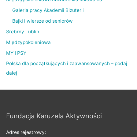
Galeria pracy Akademii Biżuterii
Bajki i wiersze od seniorów
Srebrny Lublin
Międzypokoleniowa
MY I PSY
Polska dla początkujących i zaawansowanych – podaj
dalej
Fundacja Karuzela Aktywności
Adres rejestrowy: