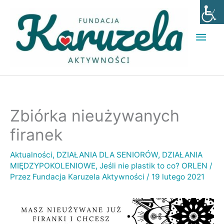
Przejdź
Głó
do
men
treści
Zbiórka nieużywanych
firanek
Aktualności
,
DZIAŁANIA DLA SENIORÓW
,
DZIAŁANIA
MIĘDZYPOKOLENIOWE
,
Jeśli nie plastik to co? ORLEN
/
Przez
Fundacja Karuzela Aktywności
/
19 lutego 2021