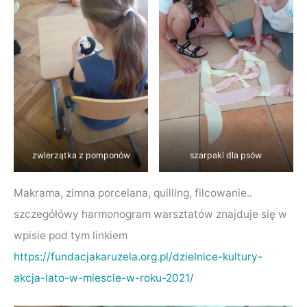
zwierzątka z pomponów
szarpaki dla psów
Makrama, zimna porcelana, quilling, filcowanie..
szczegółówy harmonogram warsztatów znajduje się w
wpisie pod tym linkiem
https://fundacjakaruzela.org.pl/dzielnice-kultury-
akcja-lato-w-miescie-w-roku-2021/