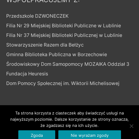
Przedszkole DZWONECZEK
Filia Nr 29 Miejskiej Biblioteki Publiczne w Lublinie
Filia Nr 37 Miejskiej Biblioteki Publicznej w Lublinie
Stowarzyszenie Razem dla Bełżyc
Gminna Biblioteka Publiczna w Borzechowie
Środowiskowy Dom Samopomocy MOZAIKA Oddział 3
Fundacja Heuresis
Dom Pomocy Społecznej im. Wiktorii Michelisowej
Ta strona korzysta z ciasteczek aby świadczyć usługi na
najwyższym poziomie. Dalsze korzystanie ze strony oznacza,
Copyright © 2026
ciekawe zajęcia dla seniorów/ osób
że zgadzasz się na ich użycie.
60+
| Powered by
Astra Motyw WordPressa
Zgoda
Nie wyrażam zgody