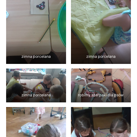
zimna porcelana
zimna porcelana
zimna porcelana
robimy szarpaki dla psów