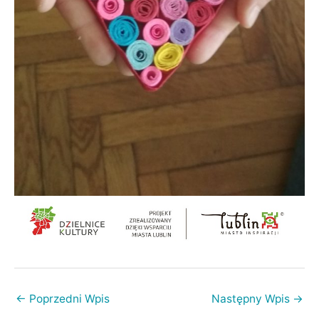
←
Poprzedni Wpis
Następny Wpis
→