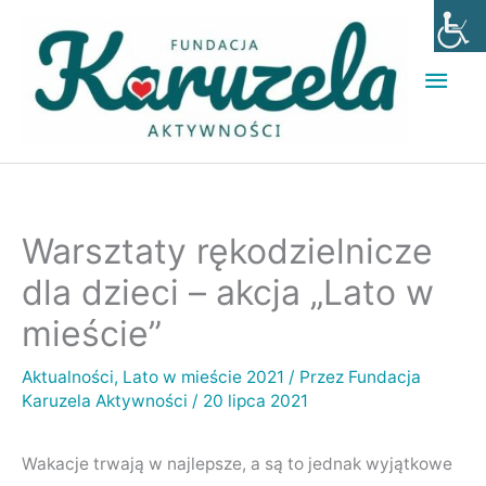
Przejdź
Głó
do
men
treści
Warsztaty rękodzielnicze
dla dzieci – akcja „Lato w
mieście”
Aktualności
,
Lato w mieście 2021
/ Przez
Fundacja
Karuzela Aktywności
/
20 lipca 2021
Wakacje trwają w najlepsze, a są to jednak wyjątkowe