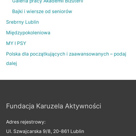
Galeria pracy Akademii Biżuterii
Bajki i wiersze od seniorów
Srebrny Lublin
Międzypokoleniowa
MY I PSY
Polska dla początkujących i zaawansowanych – podaj
dalej
Fundacja Karuzela Aktywności
Adres rejestrowy:
Ul. Szwajcarska 9/8, 20-861 Lublin