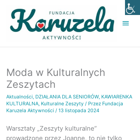
Przejdź
Głó
do
men
treści
Moda w Kulturalnych
Zeszytach
Aktualności
,
DZIAŁANIA DLA SENIORÓW
,
KAWIARENKA
KULTURALNA
,
Kulturalne Zeszyty
/ Przez
Fundacja
Karuzela Aktywności
/
13 listopada 2024
Warsztaty „Zeszyty kulturalne”
prowadzone przez Joannę, to nie tylko