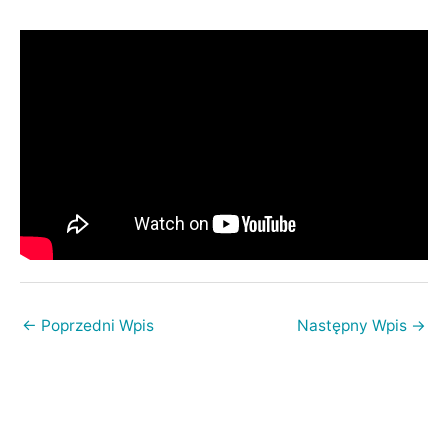
←
Poprzedni Wpis
Następny Wpis
→