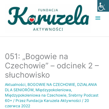
Przejdź
Głó
do
men
treści
051: „Bogowie na
Czechowie” – odcinek 2 –
słuchowisko
Aktualności
,
BOGOWIE NA CZECHOWIE
,
DZIAŁANIA
DLA SENIORÓW
,
Międzypokoleniowa
,
Międzypokoleniowa na Czechowie
,
Srebrny Podcast
60+
/ Przez
Fundacja Karuzela Aktywności
/
20
czerwca 2022