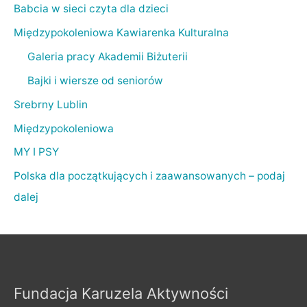
Babcia w sieci czyta dla dzieci
Międzypokoleniowa Kawiarenka Kulturalna
Galeria pracy Akademii Biżuterii
Bajki i wiersze od seniorów
Srebrny Lublin
Międzypokoleniowa
MY I PSY
Polska dla początkujących i zaawansowanych – podaj
dalej
Fundacja Karuzela Aktywności