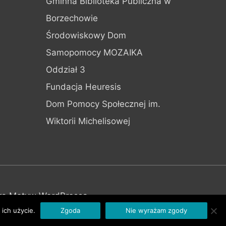
Gminna Biblioteka Publiczna w
Borzechowie
Środowiskowy Dom
Samopomocy MOZAIKA
Oddział 3
Fundacja Heuresis
Dom Pomocy Społecznej im.
Wiktorii Michelisowej
ra Motyw WordPressa
ich użycie.
Zgoda
Nie wyrażam zgody