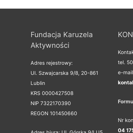
Fundacja Karuzela
KON
Aktywności
Kontak
tel. 5
Adres rejestrowy:
e-mail
Ul. Szwajcarska 9/8, 20-861
konta
Lublin
KRS 0000427508
Formu
NIP 7322170390
REGON 101450660
Nr ko
04 17
Adres biura: Ul. Górska 9/LU5 ,