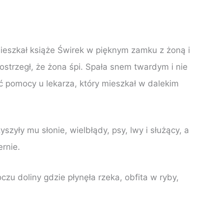
eszkał książe Świrek w pięknym zamku z żoną i
strzegł, że żona śpi. Spała snem twardym i nie
ć pomocy u lekarza, który mieszkał w dalekim
zyły mu słonie, wielbłądy, psy, lwy i służący, a
ernie.
zu doliny gdzie płynęła rzeka, obfita w ryby,