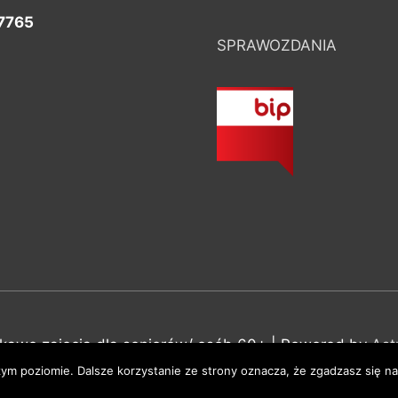
7765
SPRAWOZDANIA
ekawe zajęcia dla seniorów/ osób 60+
| Powered by
Ast
ym poziomie. Dalsze korzystanie ze strony oznacza, że zgadzasz się na 