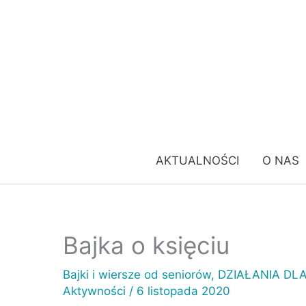
Przejdź
do
treści
AKTUALNOŚCI
O NAS
Bajka o księciu
Bajki i wiersze od seniorów
,
DZIAŁANIA DL
Aktywności
/
6 listopada 2020