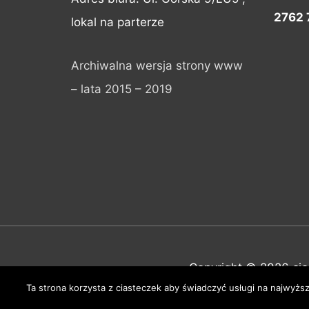
2762 
lokal na parterze
Archiwalna wersja strony www
– lata 2015 – 2019
Copyright © 2026
ci
Ta strona korzysta z ciasteczek aby świadczyć usługi na najwyższ