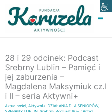
Przejdź
Głó
do
men
treści
28 i 29 odcinek: Podcast
Srebrny Lublin – Pamięć i
jej zaburzenia –
Magdalena Maksymiuk cz.I
i II – seria Aktywni+
Aktualności
,
Aktywni+
,
DZIAŁANIA DLA SENIORÓW
,
SREBRNY LUBLIN
,
Srebrny Podcast 60+
/ Przez