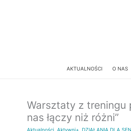
Przejdź
do
treści
AKTUALNOŚCI
O NAS
Warsztaty z treningu
nas łączy niż różni”
Aktualności
,
Aktywni+
,
DZIAŁANIA DLA SE