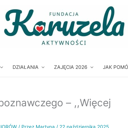
DZIAŁANIA
ZAJĘCIA 2026
JAK POM
 poznawczego – ,,Więcej
NIORÓW
/ Przez
Martyna
/
22 października 2025