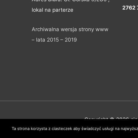
2762 
lokal na parterze
Archiwalna wersja strony www
– lata 2015 – 2019
Copyright © 2026
ci
Ta strona korzysta z ciasteczek aby świadczyć usługi na najwyższ