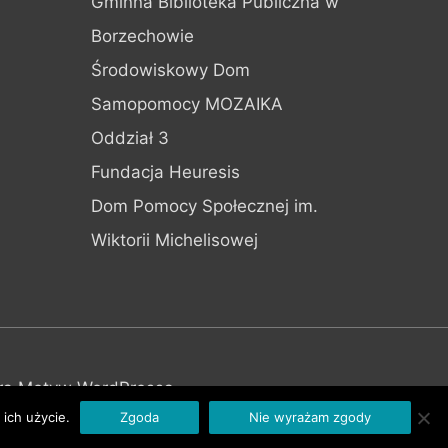
Gminna Biblioteka Publiczna w
Borzechowie
Środowiskowy Dom
Samopomocy MOZAIKA
Oddział 3
Fundacja Heuresis
Dom Pomocy Społecznej im.
Wiktorii Michelisowej
ra Motyw WordPressa
ich użycie.
Zgoda
Nie wyrażam zgody