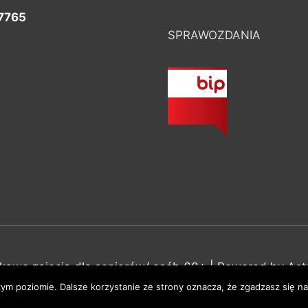
7765
SPRAWOZDANIA
ekawe zajęcia dla seniorów/ osób 60+
| Powered by
Ast
ym poziomie. Dalsze korzystanie ze strony oznacza, że zgadzasz się na 