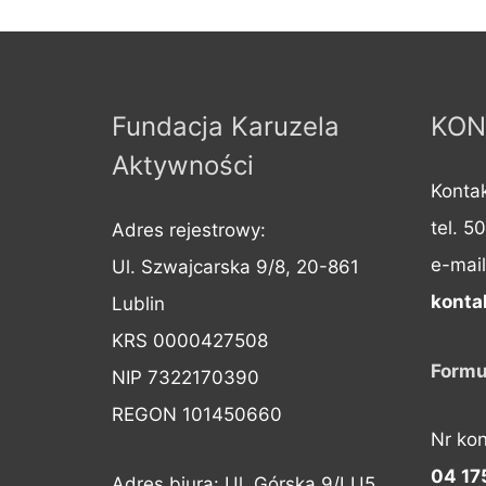
Fundacja Karuzela
KON
Aktywności
Kontak
tel. 5
Adres rejestrowy:
e-mail
Ul. Szwajcarska 9/8, 20-861
konta
Lublin
KRS 0000427508
Formu
NIP 7322170390
REGON 101450660
Nr ko
04 17
Adres biura: Ul. Górska 9/LU5 ,