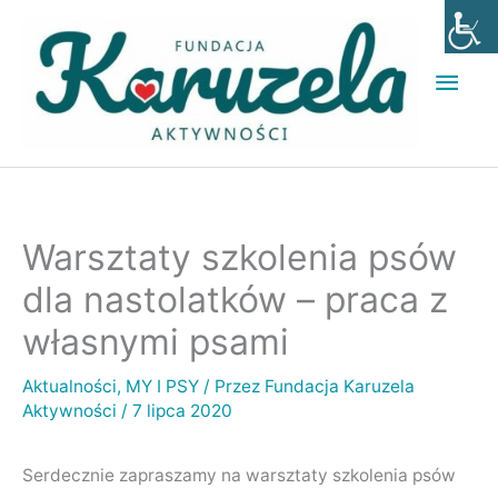
Przejdź
Głó
do
men
treści
Warsztaty szkolenia psów
dla nastolatków – praca z
własnymi psami
Aktualności
,
MY I PSY
/ Przez
Fundacja Karuzela
Aktywności
/
7 lipca 2020
Serdecznie zapraszamy na warsztaty szkolenia psów