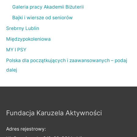
Galeria pracy Akademii Biżuterii
Bajki i wiersze od seniorów
Srebrny Lublin
Międzypokoleniowa
MY I PSY
Polska dla początkujących i zaawansowanych – podaj
dalej
Fundacja Karuzela Aktywności
Adres rejestrowy: