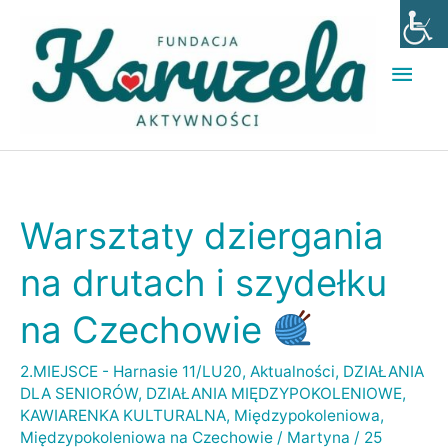
Przejdź
Głó
do
men
treści
Warsztaty dziergania
Warsztaty
dziergania
na drutach i szydełku
na
na Czechowie
drutach
i
2.MIEJSCE - Harnasie 11/LU20
,
Aktualności
,
DZIAŁANIA
szydełku
DLA SENIORÓW
,
DZIAŁANIA MIĘDZYPOKOLENIOWE
,
na
KAWIARENKA KULTURALNA
,
Międzypokoleniowa
,
Międzypokoleniowa na Czechowie
/
Martyna
/
25
Czechowie