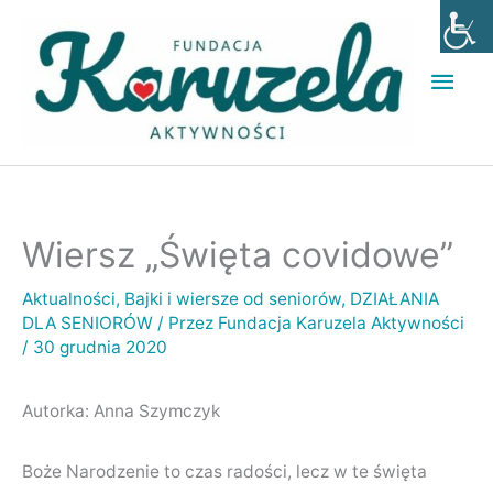
Przejdź
Głó
do
men
treści
Wiersz „Święta covidowe”
Aktualności
,
Bajki i wiersze od seniorów
,
DZIAŁANIA
DLA SENIORÓW
/ Przez
Fundacja Karuzela Aktywności
/
30 grudnia 2020
Autorka: Anna Szymczyk
Boże Narodzenie to czas radości, lecz w te święta