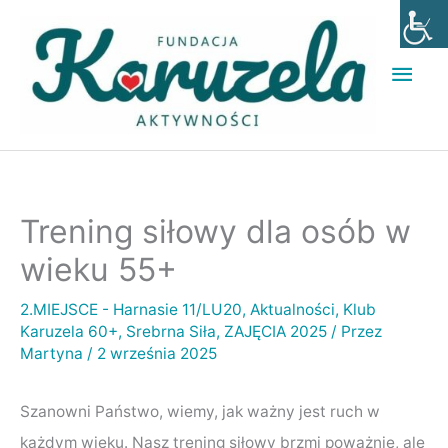
Przejdź
Głó
do
men
treści
Trening siłowy dla osób w
wieku 55+
2.MIEJSCE - Harnasie 11/LU20
,
Aktualności
,
Klub
Karuzela 60+
,
Srebrna Siła
,
ZAJĘCIA 2025
/ Przez
Martyna
/
2 września 2025
Szanowni Państwo, wiemy, jak ważny jest ruch w
każdym wieku. Nasz trening siłowy brzmi poważnie, ale