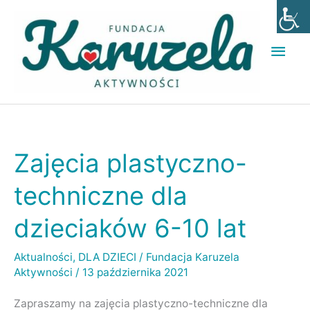
Przejdź
Głó
do
men
treści
Zajęcia plastyczno-
Zajęcia
plastyczno-
techniczne dla
techniczne
dzieciaków 6-10 lat
dla
dzieciaków
Aktualności
,
DLA DZIECI
/
Fundacja Karuzela
6-
Aktywności
/
13 października 2021
10
Zapraszamy na zajęcia plastyczno-techniczne dla
lat