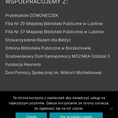
WSPÓŁPRACUJEMY Z:
Przedszkole DZWONECZEK
Filia Nr 29 Miejskiej Biblioteki Publiczne w Lublinie
Filia Nr 37 Miejskiej Biblioteki Publicznej w Lublinie
Stowarzyszenie Razem dla Bełżyc
Gminna Biblioteka Publiczna w Borzechowie
Środowiskowy Dom Samopomocy MOZAIKA Oddział 3
Fundacja Heuresis
Dom Pomocy Społecznej im. Wiktorii Michelisowej
Ta strona korzysta z ciasteczek aby świadczyć usługi na
najwyższym poziomie. Dalsze korzystanie ze strony oznacza,
Copyright © 2026
ciekawe zajęcia dla seniorów/ osób
że zgadzasz się na ich użycie.
60+
| Powered by
Astra Motyw WordPressa
Zgoda
Nie wyrażam zgody