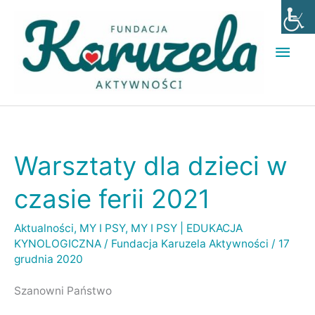
Przejdź
Głó
do
men
treści
Warsztaty dla dzieci w
Warsztaty
dla
czasie ferii 2021
dzieci
w
Aktualności
,
MY I PSY
,
MY I PSY | EDUKACJA
KYNOLOGICZNA
/
Fundacja Karuzela Aktywności
/
17
czasie
grudnia 2020
ferii
2021
Szanowni Państwo