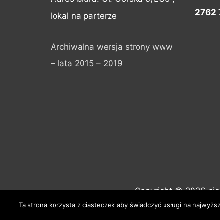
2762 
lokal na parterze
Archiwalna wersja strony www
– lata 2015 – 2019
Copyright © 2026
ci
Ta strona korzysta z ciasteczek aby świadczyć usługi na najwyższ