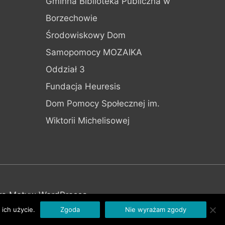
Gminna Biblioteka Publiczna w
Borzechowie
Środowiskowy Dom
Samopomocy MOZAIKA
Oddział 3
Fundacja Heuresis
Dom Pomocy Społecznej im.
Wiktorii Michelisowej
ra Motyw WordPressa
ich użycie.
Zgoda
Nie wyrażam zgody