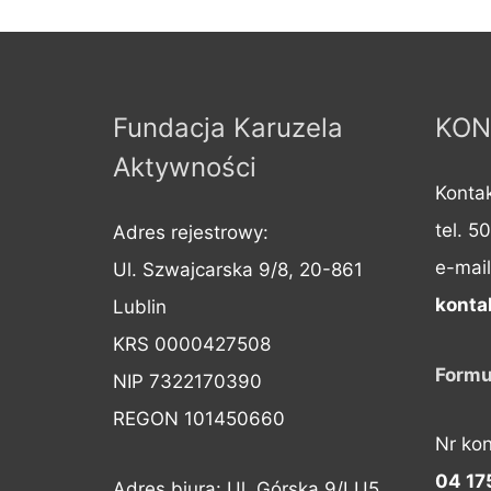
Fundacja Karuzela
KON
Aktywności
Kontak
tel. 5
Adres rejestrowy:
e-mail
Ul. Szwajcarska 9/8, 20-861
konta
Lublin
KRS 0000427508
Formu
NIP 7322170390
REGON 101450660
Nr ko
04 17
Adres biura: Ul. Górska 9/LU5 ,