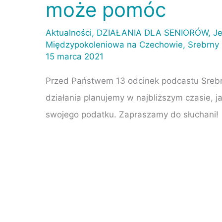
może pomóc
Srebrny
Lublin
Aktualności
,
DZIAŁANIA DLA SENIORÓW
,
Je
–
Międzypokoleniowa na Czechowie
,
Srebrny
Wiosna
15 marca 2021
w
Przed Państwem 13 odcinek podcastu Srebrny
Karuzeli
działania planujemy w najbliższym czasie, 
i
swojego podatku. Zapraszamy do słuchani!
1%
podatku,
który
może
pomóc