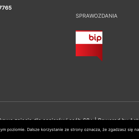
7765
SPRAWOZDANIA
ekawe zajęcia dla seniorów/ osób 60+
| Powered by
Ast
ym poziomie. Dalsze korzystanie ze strony oznacza, że zgadzasz się na 