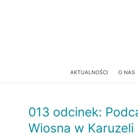
Przejdź
do
treści
AKTUALNOŚCI
O NAS
013 odcinek: Podca
013
odcinek:
Wiosna w Karuzeli 
Podcast