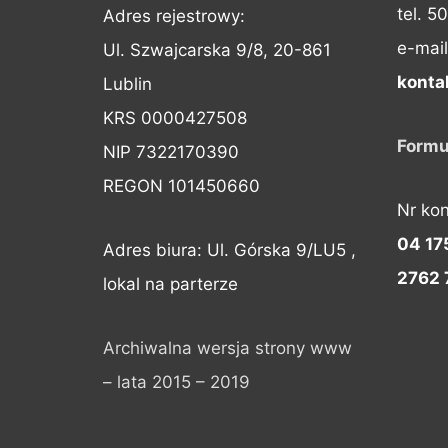
tel. 5
Adres rejestrowy:
e-mail
Ul. Szwajcarska 9/8, 20-861
konta
Lublin
KRS 0000427508
Formu
NIP 7322170390
REGON 101450660
Nr ko
04 17
Adres biura: Ul. Górska 9/LU5 ,
2762 
lokal na parterze
Archiwalna wersja strony www
– lata 2015 – 2019