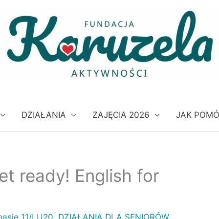
DZIAŁANIA
ZAJĘCIA 2026
JAK POM
ready! English for
nasie 11/LU20
,
DZIAŁANIA DLA SENIORÓW
,