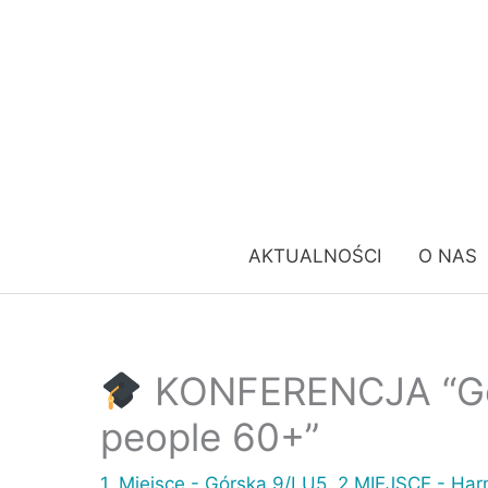
Przejdź
do
treści
AKTUALNOŚCI
O NAS
KONFERENCJA “Get 
people 60+”
1. Miejsce - Górska 9/LU5
,
2.MIEJSCE - Har