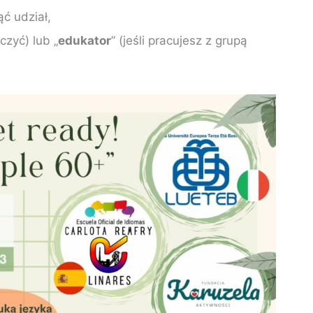
ąć udział,
uczyć) lub „
edukator
” (jeśli pracujesz z grupą