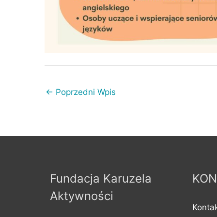
←
Poprzedni Wpis
Fundacja Karuzela
KON
Aktywności
Kontak